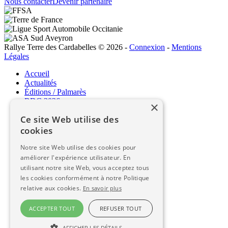
Nous contacter
Devenir partenaire
Rallye Terre des Cardabelles © 2026
-
Connexion
-
Mentions
Légales
Accueil
Actualités
Éditions / Palmarès
RDC 2026
×
Ce site Web utilise des
RDC 2026
cookies
Le programme / Parcours
Notre site Web utilise des cookies pour
Liste des engagés
améliorer l'expérience utilisateur. En
Classement / Live
utilisant notre site Web, vous acceptez tous
Espace concurrents / Règlement
les cookies conformément à notre Politique
Espace commissaires
relative aux cookies.
En savoir plus
Infos pratiques
ACCEPTER TOUT
REFUSER TOUT
Infos pratiques
AFFICHER LES DÉTAILS