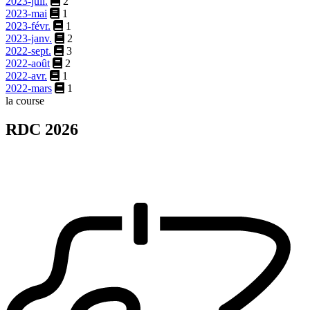
2023-juil.
2
2023-mai
1
2023-févr.
1
2023-janv.
2
2022-sept.
3
2022-août
2
2022-avr.
1
2022-mars
1
la course
RDC 2026