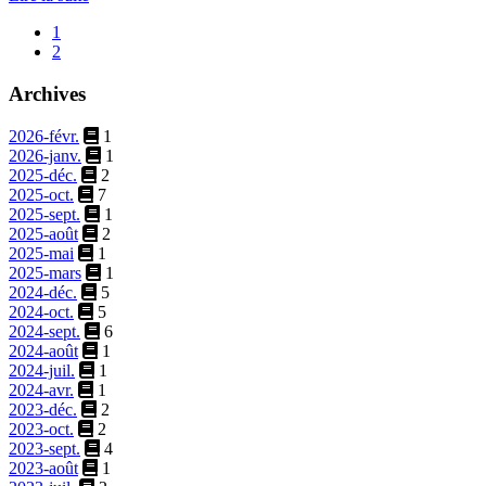
1
2
Archives
2026-févr.
1
2026-janv.
1
2025-déc.
2
2025-oct.
7
2025-sept.
1
2025-août
2
2025-mai
1
2025-mars
1
2024-déc.
5
2024-oct.
5
2024-sept.
6
2024-août
1
2024-juil.
1
2024-avr.
1
2023-déc.
2
2023-oct.
2
2023-sept.
4
2023-août
1