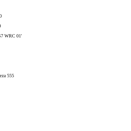
0
0
 S7 WRC 01'
eza 555