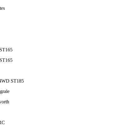
tes
 ST165
 ST165
bo 4WD ST185
grale
worth
WRC