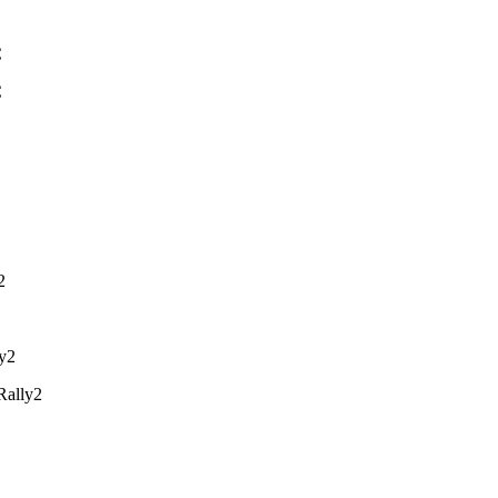
C
C
2
ly2
Rally2