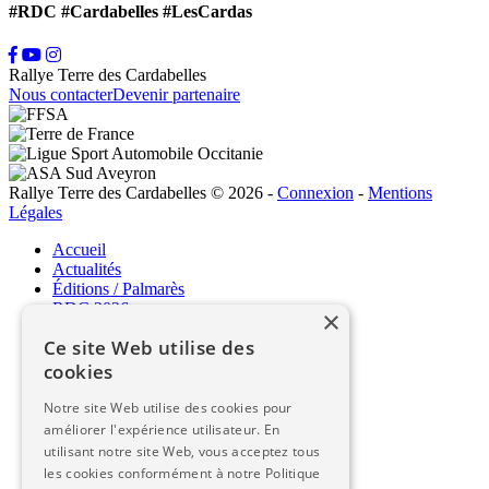
#RDC #Cardabelles #LesCardas
Rallye Terre des Cardabelles
Nous contacter
Devenir partenaire
Rallye Terre des Cardabelles © 2026
-
Connexion
-
Mentions
Légales
Accueil
Actualités
Éditions / Palmarès
RDC 2026
×
Ce site Web utilise des
RDC 2026
cookies
Le programme / Parcours
Notre site Web utilise des cookies pour
Liste des engagés
améliorer l'expérience utilisateur. En
Classement / Live
utilisant notre site Web, vous acceptez tous
Espace concurrents / Règlement
les cookies conformément à notre Politique
Espace commissaires