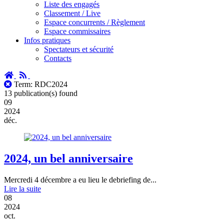
Liste des engagés
Classement / Live
Espace concurrents / Règlement
Espace commissaires
Infos pratiques
Spectateurs et sécurité
Contacts
Accueil
RSS
Toutes
Term: RDC2024
les
13 publication(s) found
publications
09
2024
déc.
2024, un bel anniversaire
Mercredi 4 décembre a eu lieu le debriefing de...
Lire la suite
08
2024
oct.