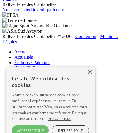
Rallye Terre des Cardabelles
Nous contacter
Devenir partenaire
Rallye Terre des Cardabelles © 2026
-
Connexion
-
Mentions
Légales
Accueil
Actualités
Éditions / Palmarès
RDC 2026
×
Ce site Web utilise des
RDC 2026
cookies
Le programme / Parcours
Notre site Web utilise des cookies pour
Liste des engagés
améliorer l'expérience utilisateur. En
Classement / Live
utilisant notre site Web, vous acceptez tous
Espace concurrents / Règlement
les cookies conformément à notre Politique
Espace commissaires
relative aux cookies.
En savoir plus
Infos pratiques
ACCEPTER TOUT
REFUSER TOUT
Infos pratiques