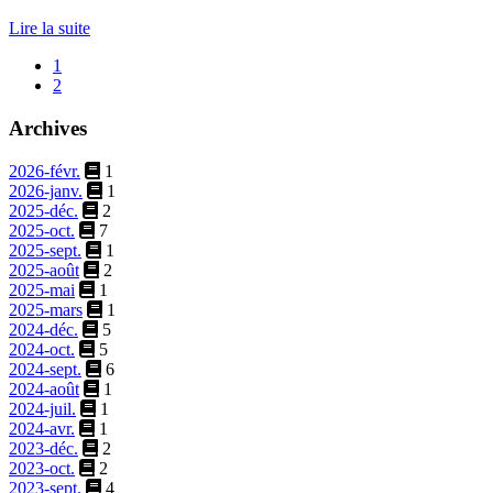
Lire la suite
1
2
Archives
2026-févr.
1
2026-janv.
1
2025-déc.
2
2025-oct.
7
2025-sept.
1
2025-août
2
2025-mai
1
2025-mars
1
2024-déc.
5
2024-oct.
5
2024-sept.
6
2024-août
1
2024-juil.
1
2024-avr.
1
2023-déc.
2
2023-oct.
2
2023-sept.
4