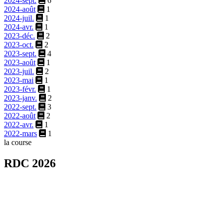
2024-sept.
6
2024-août
1
2024-juil.
1
2024-avr.
1
2023-déc.
2
2023-oct.
2
2023-sept.
4
2023-août
1
2023-juil.
2
2023-mai
1
2023-févr.
1
2023-janv.
2
2022-sept.
3
2022-août
2
2022-avr.
1
2022-mars
1
la course
RDC 2026