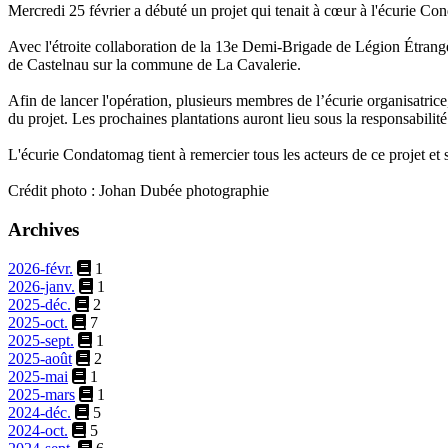
Mercredi 25 février a débuté un projet qui tenait à cœur à l'écurie Co
Avec l'étroite collaboration de la 13e Demi-Brigade de Légion Étrangèr
de Castelnau sur la commune de La Cavalerie.
Afin de lancer l'opération, plusieurs membres de l’écurie organisatric
du projet. Les prochaines plantations auront lieu sous la responsabilité 
L'écurie Condatomag tient à remercier tous les acteurs de ce projet et s
Crédit photo : Johan Dubée photographie
Archives
2026-févr.
1
2026-janv.
1
2025-déc.
2
2025-oct.
7
2025-sept.
1
2025-août
2
2025-mai
1
2025-mars
1
2024-déc.
5
2024-oct.
5