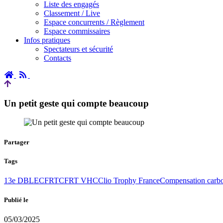
Liste des engagés
Classement / Live
Espace concurrents / Règlement
Espace commissaires
Infos pratiques
Spectateurs et sécurité
Contacts
Accueil
RSS
Un petit geste qui compte beaucoup
Partager
Tags
13e DBLE
CFRT
CFRT VHC
Clio Trophy France
Compensation carb
Publié le
05/03/2025