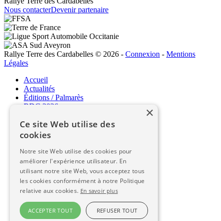
Rallye Terre des Cardabelles
Nous contacter
Devenir partenaire
Rallye Terre des Cardabelles © 2026
-
Connexion
-
Mentions
Légales
Accueil
Actualités
Éditions / Palmarès
RDC 2026
×
Ce site Web utilise des
RDC 2026
cookies
Le programme / Parcours
Notre site Web utilise des cookies pour
Liste des engagés
améliorer l'expérience utilisateur. En
Classement / Live
utilisant notre site Web, vous acceptez tous
Espace concurrents / Règlement
les cookies conformément à notre Politique
Espace commissaires
relative aux cookies.
En savoir plus
Infos pratiques
ACCEPTER TOUT
REFUSER TOUT
Infos pratiques