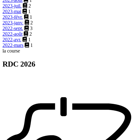
2023-août
1
2023-juil.
2
2023-mai
1
2023-févr.
1
2023-janv.
2
2022-sept.
3
2022-août
2
2022-avr.
1
2022-mars
1
la course
RDC 2026