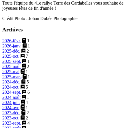
Toute l'équipe du 41e rallye Terre des Cardabelles vous souhaite de
joyeuses fêtes de fin d'année !
Crédit Photo : Johan Dubée Photographie
Archives
2026-févr.
1
2026-janv.
1
2025-déc.
2
2025-oct.
7
2025-sept.
1
2025-août
2
2025-mai
1
2025-mars
1
2024-déc.
5
2024-oct.
5
2024-sept.
6
2024-août
1
2024-juil.
1
2024-avr.
1
2023-déc.
2
2023-oct.
2
2023-sept.
4