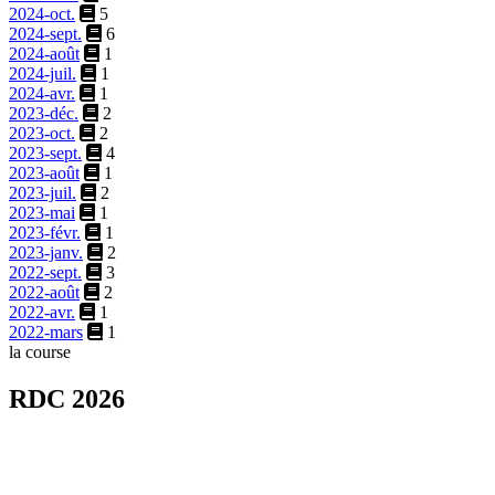
2024-oct.
5
2024-sept.
6
2024-août
1
2024-juil.
1
2024-avr.
1
2023-déc.
2
2023-oct.
2
2023-sept.
4
2023-août
1
2023-juil.
2
2023-mai
1
2023-févr.
1
2023-janv.
2
2022-sept.
3
2022-août
2
2022-avr.
1
2022-mars
1
la course
RDC 2026