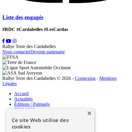
Liste des engagés
#RDC #Cardabelles #LesCardas
Rallye Terre des Cardabelles
Nous contacter
Devenir partenaire
Rallye Terre des Cardabelles © 2026
-
Connexion
-
Mentions
Légales
Accueil
Actualités
Éditions / Palmarès
RDC 2026
×
Ce site Web utilise des
RDC 2026
cookies